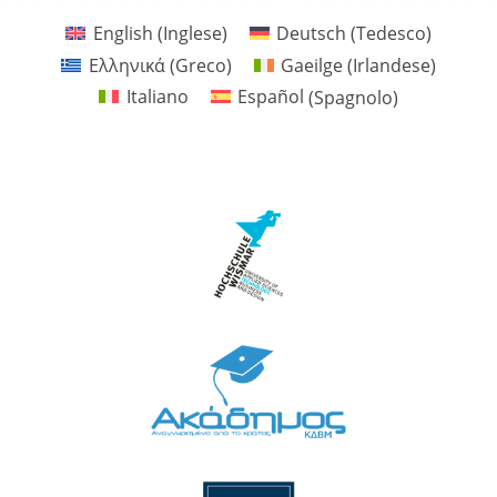
Problemi disciplinari e gestione della classe
English
(
Inglese
)
Deutsch
(
Tedesco
)
Ελληνικά
(
Greco
)
Gaeilge
(
Irlandese
)
Italiano
Español
(
Spagnolo
)