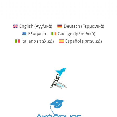
Ενότητα 18 quiz
English
(
Αγγλικά
)
Deutsch
(
Γερμανικά
)
Ελληνικά
Gaeilge
(
Ιρλανδικά
)
Italiano
(
Ιταλικά
)
Español
(
Ισπανικά
)